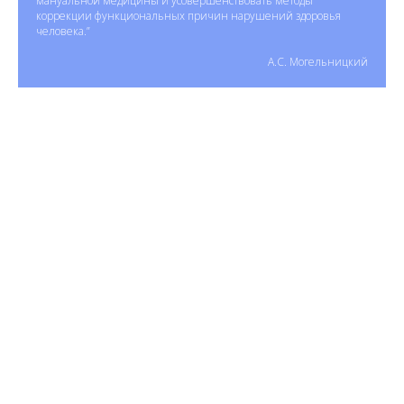
мануальной медицины и усовершенствовать методы
коррекции функциональных причин нарушений здоровья
человека.”
А.С. Могельницкий