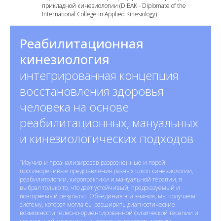
прикладной кинезиологии (DIBAK - Diplomate of the
International College in
Applied Kinesiology)
Реабилитационная
кинезиология
интегрированная концепция
восстановления здоровья
человека на основе
реабилитационных, мануальных
и кинезиологических подходов
“Изучив и проанализировав разрозненные и порой
противоречивые представления разных школ кинезиологии,
реабилитологии, хиропрактики и мануальной терапии, я
выбрал только то, что даёт устойчивый, предсказуемый и
повторяемый результат. Объединив эти знания, мы получаем
систему, которая могла бы расширить диагностические
возможности телесно-ориентированной физической терапии и